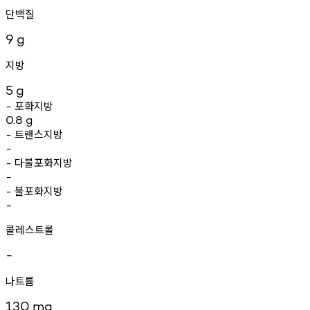
단백질
9
g
지방
5
g
포화지방
-
0.8
g
트랜스지방
-
-
다불포화지방
-
-
불포화지방
-
-
콜레스트롤
-
나트륨
130
mg