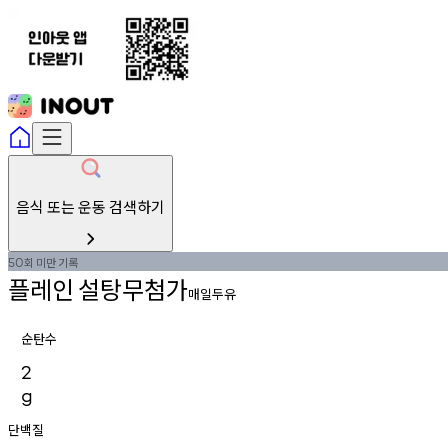
음식 또는 운동 검색하기
회
미만
기록
50
플레인
설탕무첨가
매일두유
순탄수
2
g
단백질