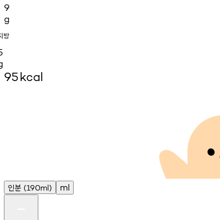
9
g
지방
5
g
95
kcal
인분
ml
(190ml)