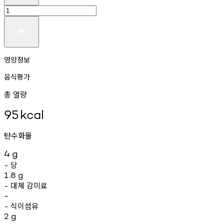
영양정보
음식평가
총 열량
95
kcal
탄수화물
4
g
당
-
1.8
g
대체
감미료
-
-
식이섬유
-
2
g