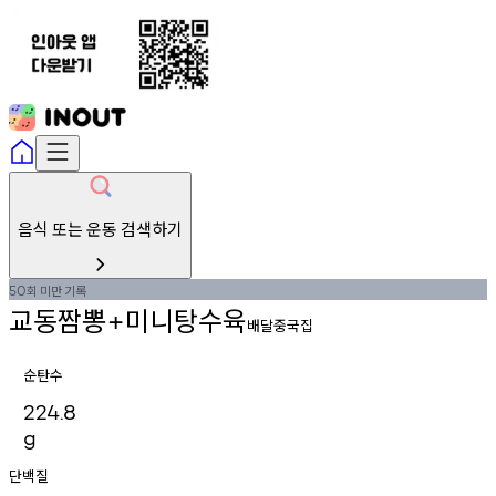
음식 또는 운동 검색하기
회
미만
기록
50
교동짬뽕
미니탕수육
+
배달중국집
순탄수
224.8
g
단백질