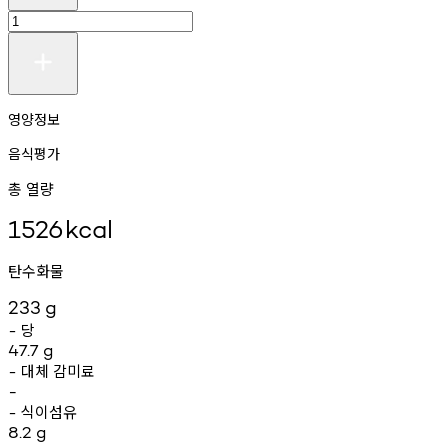
영양정보
음식평가
총 열량
1526
kcal
탄수화물
233
g
당
-
47.7
g
대체
감미료
-
-
식이섬유
-
8.2
g