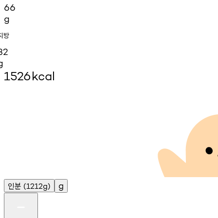
66
g
지방
32
g
1526
kcal
인분
g
(1212g)