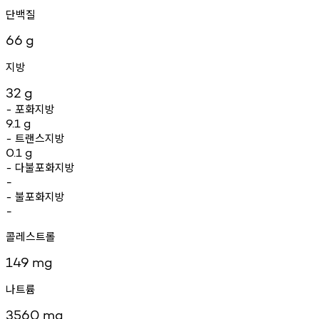
단백질
66
g
지방
32
g
포화지방
-
9.1
g
트랜스지방
-
0.1
g
다불포화지방
-
-
불포화지방
-
-
콜레스트롤
149
mg
나트륨
3560
mg