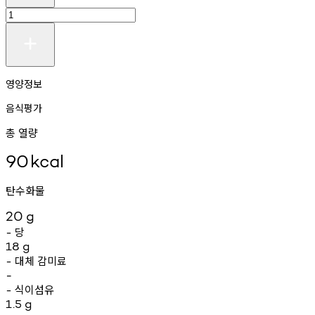
영양정보
음식평가
총 열량
90
kcal
탄수화물
20
g
당
-
18
g
대체
감미료
-
-
식이섬유
-
1.5
g