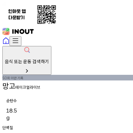
음식 또는 운동 검색하기
회
미만
기록
50
망고
테이크얼라이브
순탄수
18.5
g
단백질