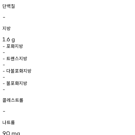
단백질
-
지방
1.6
g
포화지방
-
-
트랜스지방
-
-
다불포화지방
-
-
불포화지방
-
-
콜레스트롤
-
나트륨
90
mg