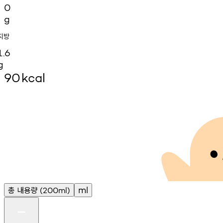
0
g
지방
1.6
g
90
kcal
총
내용량
ml
(200ml)