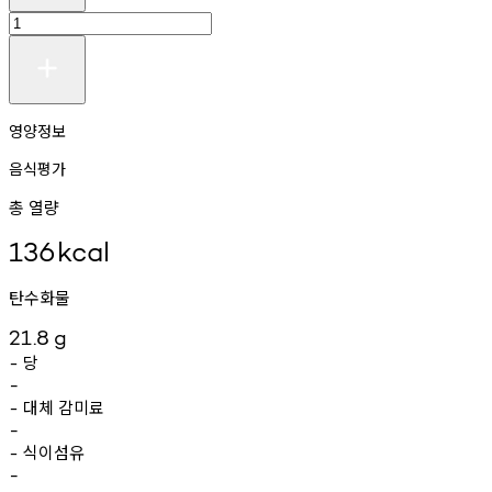
영양정보
음식평가
총 열량
136
kcal
탄수화물
21.8
g
당
-
-
대체
감미료
-
-
식이섬유
-
-