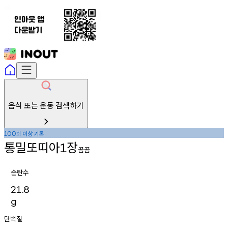
음식 또는 운동 검색하기
회
이상
기록
100
통밀또띠아
장
1
곰곰
순탄수
21.8
g
단백질