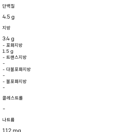
단백질
4.5
g
지방
3.4
g
포화지방
-
1.5
g
트랜스지방
-
-
다불포화지방
-
-
불포화지방
-
-
콜레스트롤
-
나트륨
112
mg