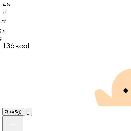
4.5
g
지방
3.4
g
136
kcal
개
g
(45g)