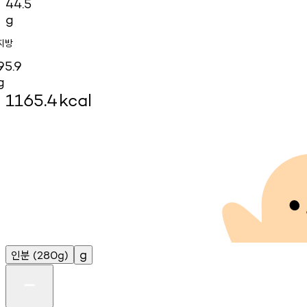
44.5
g
지방
95.9
g
1165.4
kcal
인분
g
(280g)