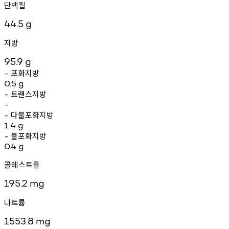
단백질
44.5
g
지방
95.9
g
포화지방
-
0.5
g
트랜스지방
-
-
다불포화지방
-
1.4
g
불포화지방
-
0.4
g
콜레스트롤
195.2
mg
나트륨
1553.8
mg