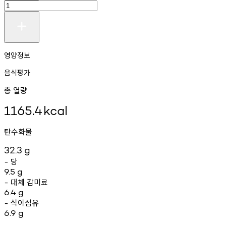
영양정보
음식평가
총 열량
1165.4
kcal
탄수화물
32.3
g
당
-
9.5
g
대체
감미료
-
6.4
g
식이섬유
-
6.9
g