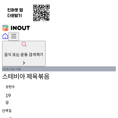
음식 또는 운동 검색하기
회
미만
기록
50
스테비아
제육볶음
순탄수
19
g
단백질