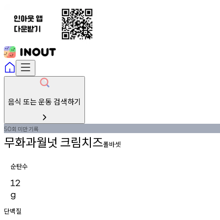
음식 또는 운동 검색하기
회
미만
기록
50
무화과월넛
크림치즈
폴바셋
순탄수
12
g
단백질