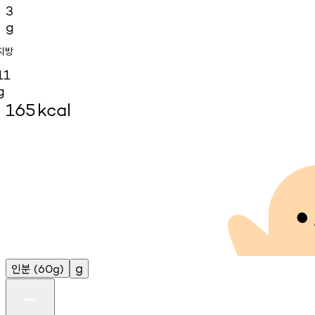
3
g
지방
11
g
165
kcal
인분
g
(60g)