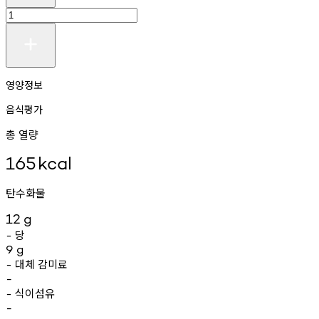
영양정보
음식평가
총 열량
165
kcal
탄수화물
12
g
당
-
9
g
대체
감미료
-
-
식이섬유
-
-