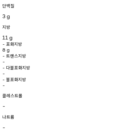
단백질
3
g
지방
11
g
포화지방
-
8
g
트랜스지방
-
-
다불포화지방
-
-
불포화지방
-
-
콜레스트롤
-
나트륨
-