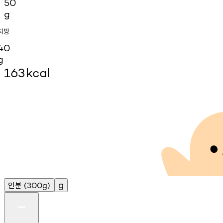
50
g
지방
40
g
163
kcal
인분
g
(300g)