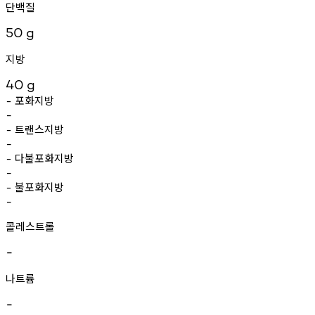
단백질
50
g
지방
40
g
포화지방
-
-
트랜스지방
-
-
다불포화지방
-
-
불포화지방
-
-
콜레스트롤
-
나트륨
-