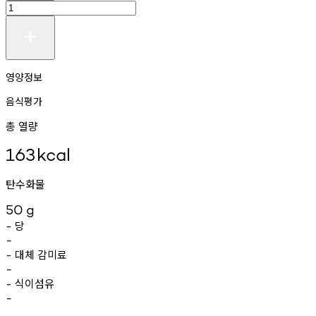
영양정보
음식평가
총 열량
163
kcal
탄수화물
50
g
당
-
-
대체
감미료
-
-
식이섬유
-
-