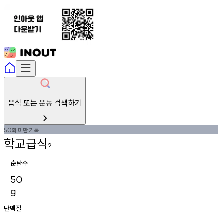
음식 또는 운동 검색하기
회
미만
기록
50
학교급식
?
순탄수
50
g
단백질