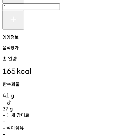
영양정보
음식평가
총 열량
165
kcal
탄수화물
41
g
당
-
37
g
대체
감미료
-
-
식이섬유
-
-