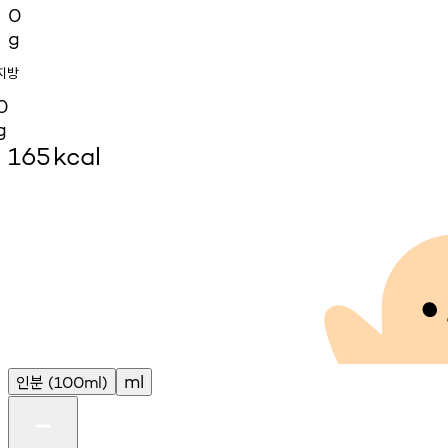
0
g
지방
0
g
165
kcal
인분
ml
(100ml)