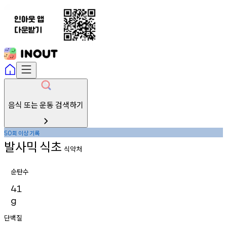
음식 또는 운동 검색하기
회
이상
기록
50
발사믹
식초
식약처
순탄수
41
g
단백질