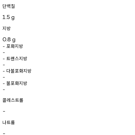
단백질
1.5
g
지방
0.8
g
포화지방
-
-
트랜스지방
-
-
다불포화지방
-
-
불포화지방
-
-
콜레스트롤
-
나트륨
-