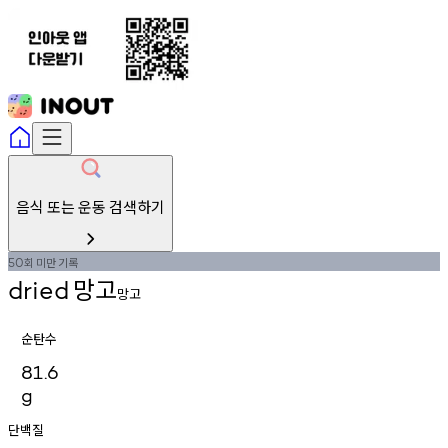
음식 또는 운동 검색하기
회
미만
기록
50
망고
dried
망고
순탄수
81.6
g
단백질