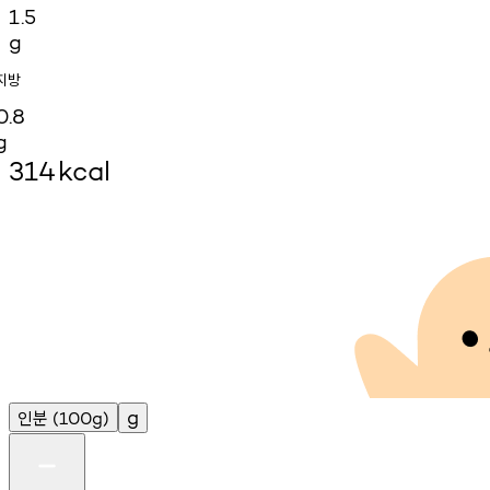
1.5
g
지방
0.8
g
314
kcal
인분
g
(100g)