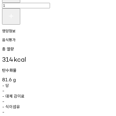
영양정보
음식평가
총 열량
314
kcal
탄수화물
81.6
g
당
-
-
대체
감미료
-
-
식이섬유
-
-