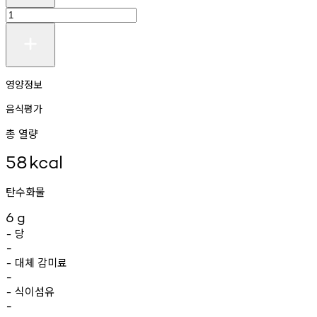
영양정보
음식평가
총 열량
58
kcal
탄수화물
6
g
당
-
-
대체
감미료
-
-
식이섬유
-
-