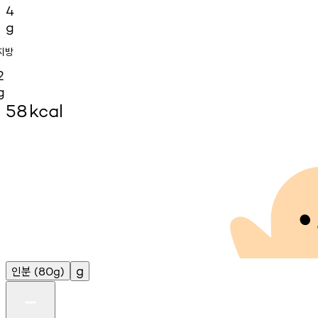
4
g
지방
2
g
58
kcal
인분
g
(80g)