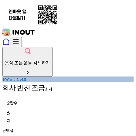
음식 또는 운동 검색하기
회
이상
기록
100
회사
반찬
조금
회사
순탄수
6
g
단백질