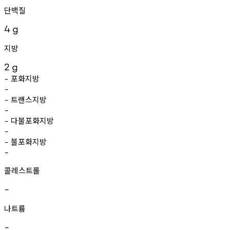
단백질
4
g
지방
2
g
포화지방
-
-
트랜스지방
-
-
다불포화지방
-
-
불포화지방
-
-
콜레스트롤
-
나트륨
-