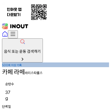
음식 또는 운동 검색하기
회
이상
기록
500
카페
라떼
바리스타룰스
순탄수
37
g
단백질