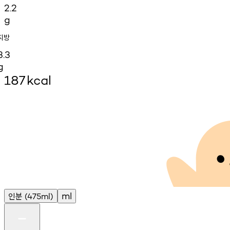
2.2
g
지방
3.3
g
187
kcal
인분
ml
(475ml)