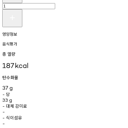
영양정보
음식평가
총 열량
187
kcal
탄수화물
37
g
당
-
33
g
대체
감미료
-
-
식이섬유
-
-