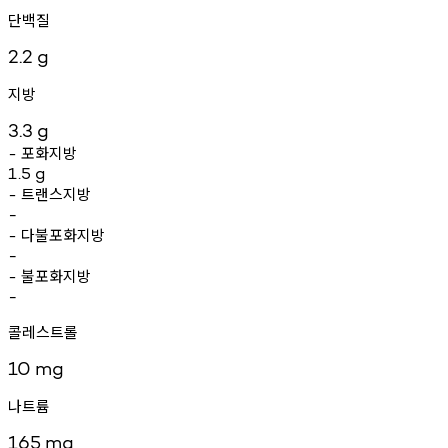
단백질
2.2
g
지방
3.3
g
포화지방
-
1.5
g
트랜스지방
-
-
다불포화지방
-
-
불포화지방
-
-
콜레스트롤
10
mg
나트륨
165
mg