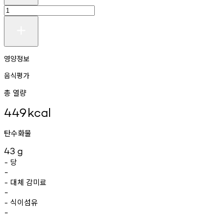
영양정보
음식평가
총 열량
449
kcal
탄수화물
43
g
당
-
-
대체
감미료
-
-
식이섬유
-
-