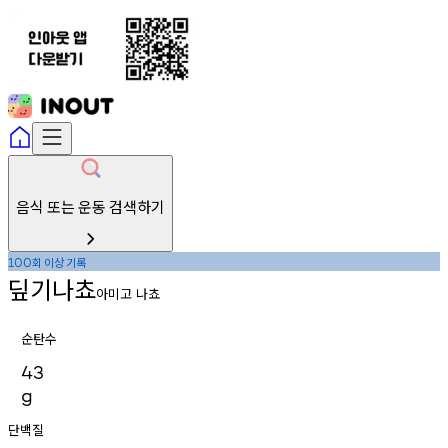
음식 또는 운동 검색하기
회
이상
기록
100
딮기나쵸
아미고 나쵸
순탄수
43
g
단백질