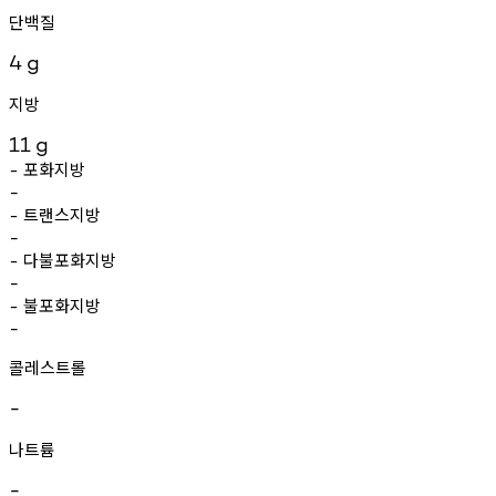
단백질
4
g
지방
11
g
포화지방
-
-
트랜스지방
-
-
다불포화지방
-
-
불포화지방
-
-
콜레스트롤
-
나트륨
-