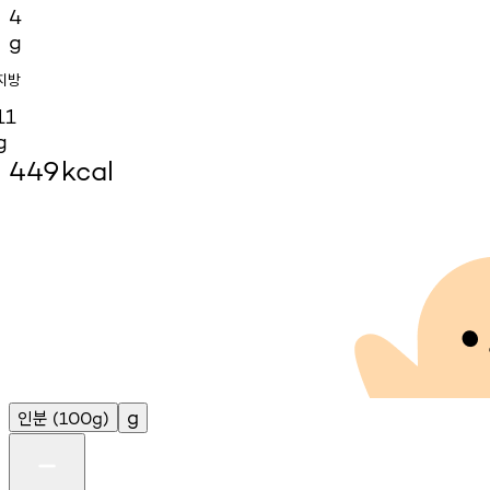
4
g
지방
11
g
449
kcal
인분
g
(100g)