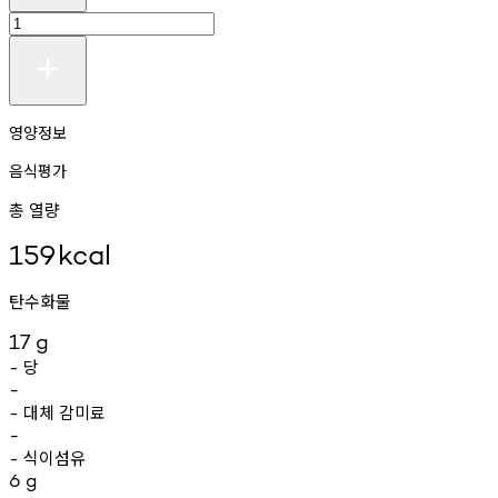
영양정보
음식평가
총 열량
159
kcal
탄수화물
17
g
당
-
-
대체
감미료
-
-
식이섬유
-
6
g