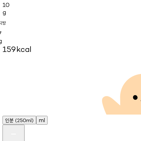
10
g
지방
7
g
159
kcal
인분
ml
(250ml)