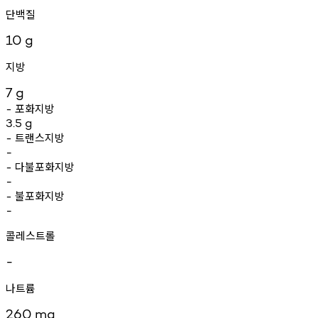
단백질
10
g
지방
7
g
포화지방
-
3.5
g
트랜스지방
-
-
다불포화지방
-
-
불포화지방
-
-
콜레스트롤
-
나트륨
260
mg