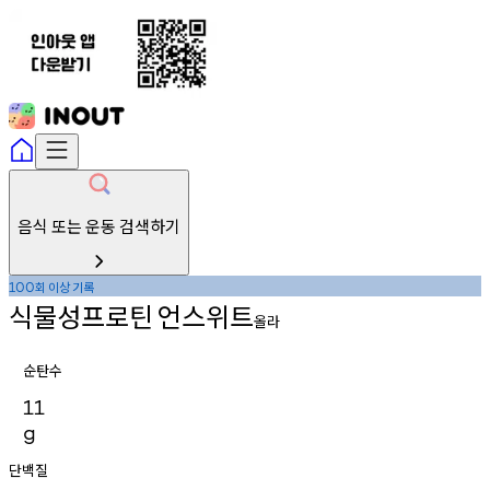
음식 또는 운동 검색하기
회
이상
기록
100
식물성프로틴
언스위트
올라
순탄수
11
g
단백질