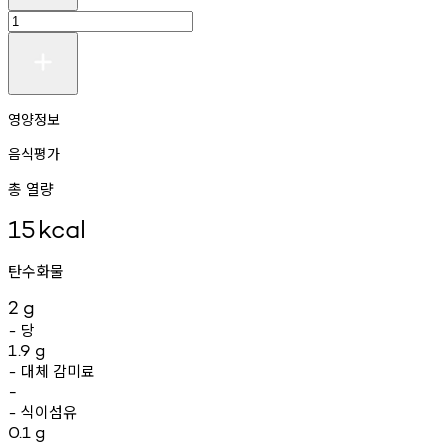
영양정보
음식평가
총 열량
15
kcal
탄수화물
2
g
당
-
1.9
g
대체
감미료
-
-
식이섬유
-
0.1
g