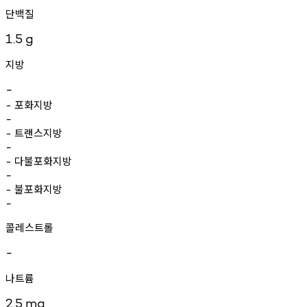
단백질
1.5
g
지방
-
포화지방
-
-
트랜스지방
-
-
다불포화지방
-
-
불포화지방
-
-
콜레스트롤
-
나트륨
2.5
mg