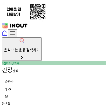
음식 또는 운동 검색하기
천회
이상
기록
5
간장
간장
순탄수
1.9
g
단백질