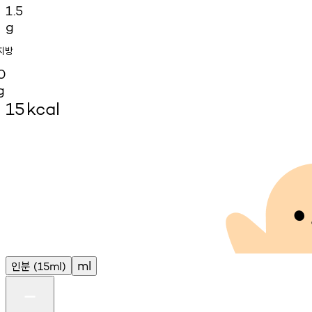
1.5
g
지방
0
g
15
kcal
인분
ml
(15ml)