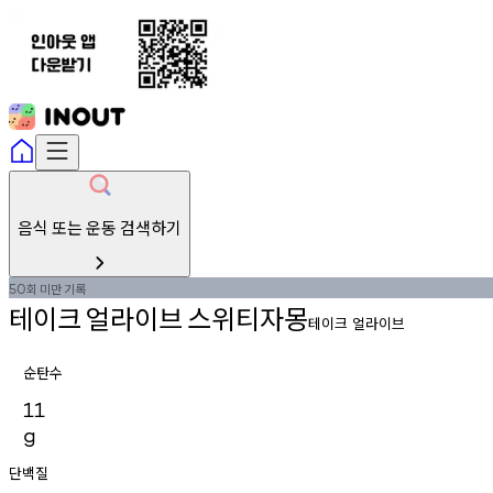
음식 또는 운동 검색하기
회
미만
기록
50
테이크
얼라이브
스위티자몽
테이크 얼라이브
순탄수
11
g
단백질