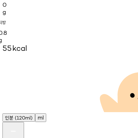
0
g
지방
0.8
g
55
kcal
인분
ml
(120ml)