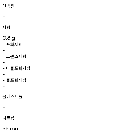
단백질
-
지방
0.8
g
포화지방
-
-
트랜스지방
-
-
다불포화지방
-
-
불포화지방
-
-
콜레스트롤
-
나트륨
55
mg