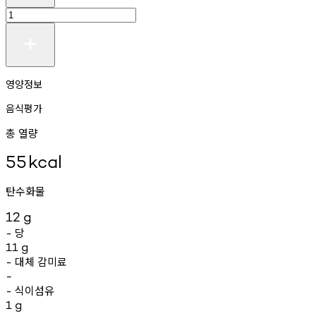
영양정보
음식평가
총 열량
55
kcal
탄수화물
12
g
당
-
11
g
대체
감미료
-
-
식이섬유
-
1
g