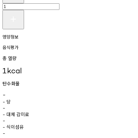
영양정보
음식평가
총 열량
1
kcal
탄수화물
-
당
-
-
대체
감미료
-
-
식이섬유
-
-