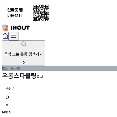
음식 또는 운동 검색하기
회
미만
기록
50
우롱스파클링
공차
순탄수
0
g
단백질