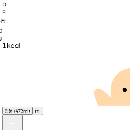
0
g
지방
0
g
1
kcal
인분
ml
(473ml)