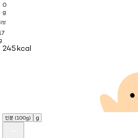
0
g
지방
17
g
245
kcal
인분
g
(100g)