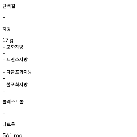
단백질
-
지방
17
g
포화지방
-
-
트랜스지방
-
-
다불포화지방
-
-
불포화지방
-
-
콜레스트롤
-
나트륨
561
mg