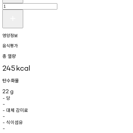
영양정보
음식평가
총 열량
245
kcal
탄수화물
22
g
당
-
-
대체
감미료
-
-
식이섬유
-
-