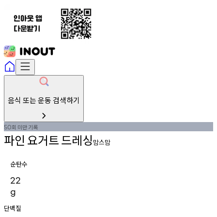
음식 또는 운동 검색하기
회
미만
기록
50
파인
요거트
드레싱
맘스맘
순탄수
22
g
단백질