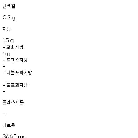
단백질
0.3
g
지방
15
g
포화지방
-
6
g
트랜스지방
-
-
다불포화지방
-
-
불포화지방
-
-
콜레스트롤
-
나트륨
3645
mg