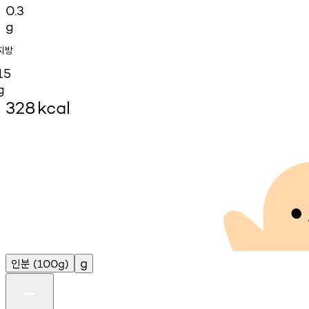
0.3
g
지방
15
g
328
kcal
인분
g
(100g)