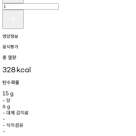
영양정보
음식평가
총 열량
328
kcal
탄수화물
15
g
당
-
6
g
대체
감미료
-
-
식이섬유
-
-