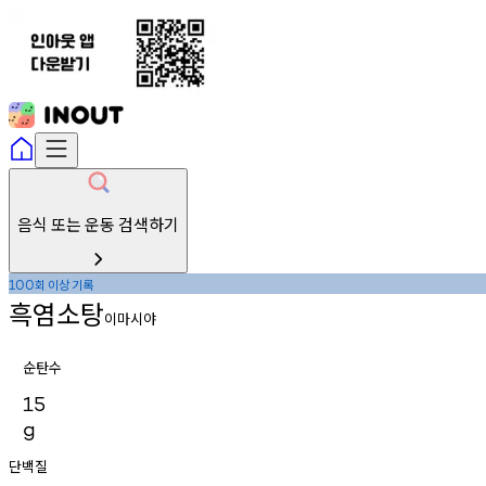
음식 또는 운동 검색하기
회
이상
기록
100
흑염소탕
이마시야
순탄수
15
g
단백질