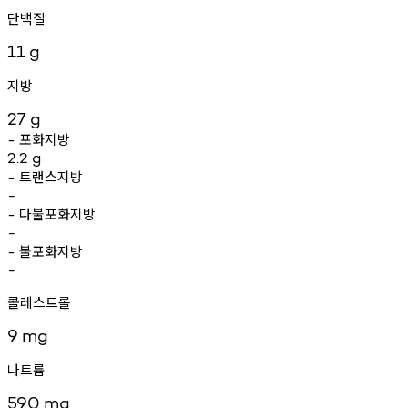
단백질
11
g
지방
27
g
포화지방
-
2.2
g
트랜스지방
-
-
다불포화지방
-
-
불포화지방
-
-
콜레스트롤
9
mg
나트륨
590
mg