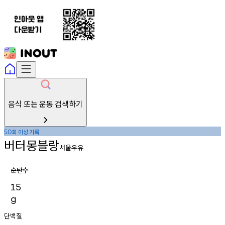
음식 또는 운동 검색하기
회
이상
기록
50
버터몽블랑
서울우유
순탄수
15
g
단백질