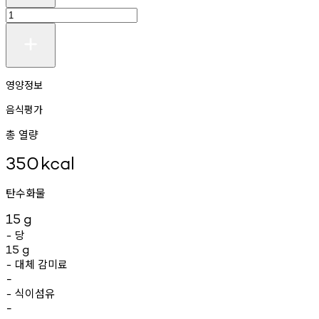
영양정보
음식평가
총 열량
350
kcal
탄수화물
15
g
당
-
15
g
대체
감미료
-
-
식이섬유
-
-