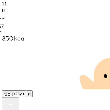
11
g
지방
27
g
350
kcal
인분
g
(120g)