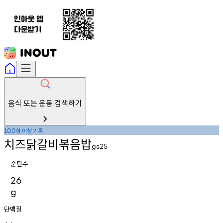
음식 또는 운동 검색하기
회
이상
기록
100
치즈닭갈비볶음밥
gs25
순탄수
26
g
단백질