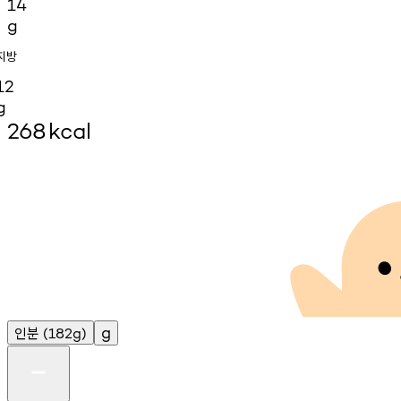
14
g
지방
12
g
268
kcal
인분
g
(182g)