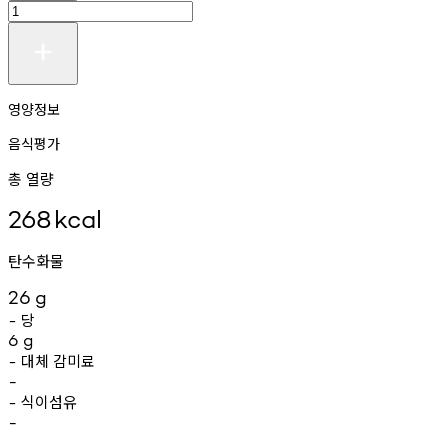
영양정보
음식평가
총 열량
268
kcal
탄수화물
26
g
당
-
6
g
대체
감미료
-
-
식이섬유
-
-