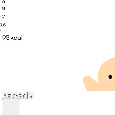
6
g
지방
0.6
g
95
kcal
인분
g
(140g)