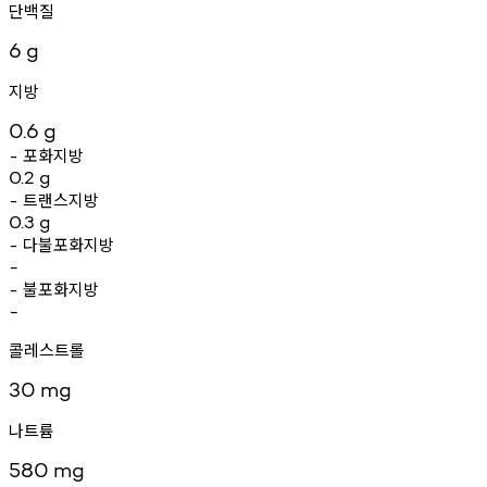
단백질
6
g
지방
0.6
g
포화지방
-
0.2
g
트랜스지방
-
0.3
g
다불포화지방
-
-
불포화지방
-
-
콜레스트롤
30
mg
나트륨
580
mg