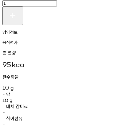
영양정보
음식평가
총 열량
95
kcal
탄수화물
10
g
당
-
10
g
대체
감미료
-
-
식이섬유
-
-