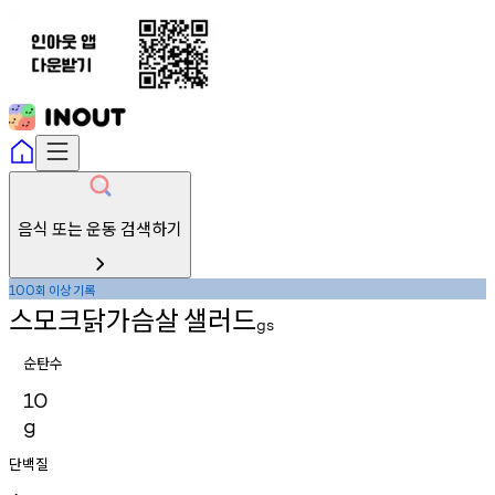
음식 또는 운동 검색하기
회
이상
기록
100
스모크닭가슴살
샐러드
gs
순탄수
10
g
단백질