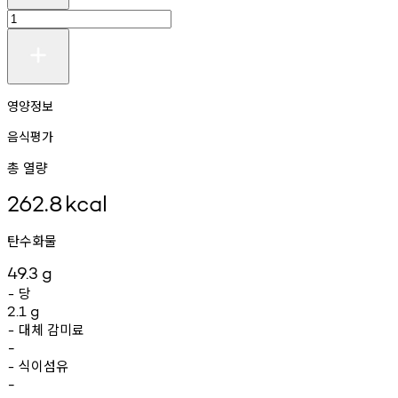
영양정보
음식평가
총 열량
262.8
kcal
탄수화물
49.3
g
당
-
2.1
g
대체
감미료
-
-
식이섬유
-
-