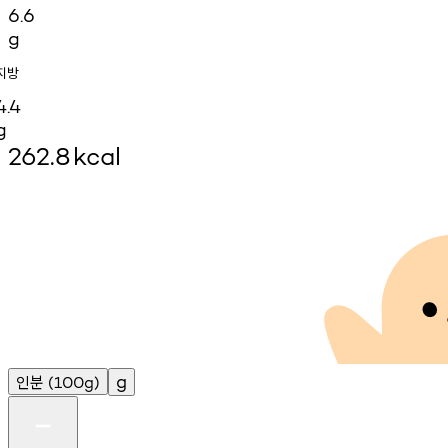
6.6
g
지방
4.4
g
262.8
kcal
인분
g
(100g)