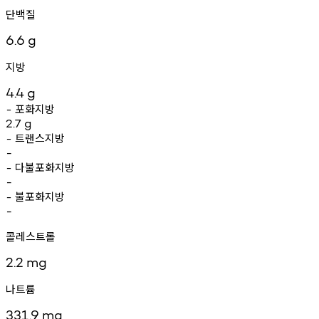
단백질
6.6
g
지방
4.4
g
포화지방
-
2.7
g
트랜스지방
-
-
다불포화지방
-
-
불포화지방
-
-
콜레스트롤
2.2
mg
나트륨
331.9
mg