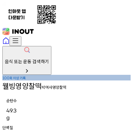
음식 또는 운동 검색하기
회
이상
기록
100
웰빙영양찰떡
박여사영양찰떡
순탄수
49.3
g
단백질