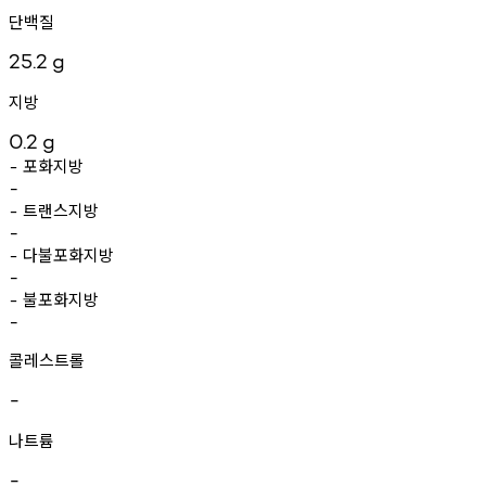
단백질
25.2
g
지방
0.2
g
포화지방
-
-
트랜스지방
-
-
다불포화지방
-
-
불포화지방
-
-
콜레스트롤
-
나트륨
-