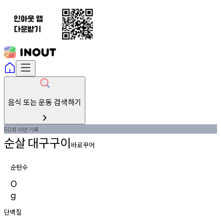
음식 또는 운동 검색하기
회
미만
기록
50
순살
대구구이
바로꾸어
순탄수
0
g
단백질