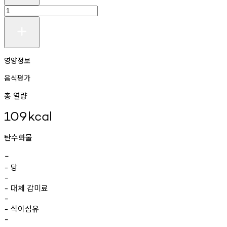
영양정보
음식평가
총 열량
109
kcal
탄수화물
-
당
-
-
대체
감미료
-
-
식이섬유
-
-