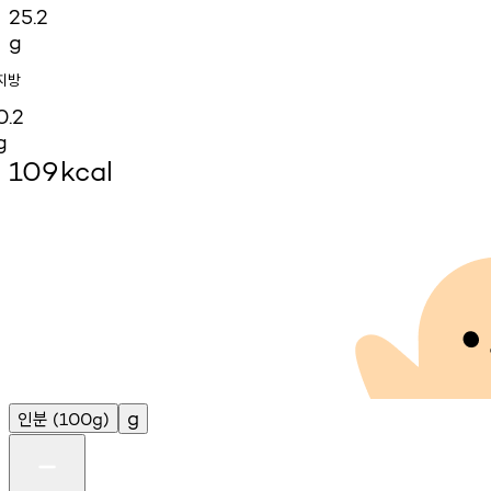
25.2
g
지방
0.2
g
109
kcal
인분
g
(100g)