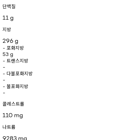
단백질
11
g
지방
296
g
포화지방
-
53
g
트랜스지방
-
-
다불포화지방
-
-
불포화지방
-
-
콜레스트롤
110
mg
나트륨
9283
mg