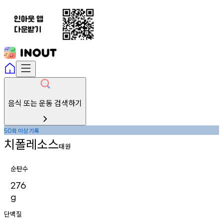
음식 또는 운동 검색하기
회
이상
기록
50
치폴레소스
태원
순탄수
276
g
단백질