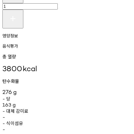
영양정보
음식평가
총 열량
3800
kcal
탄수화물
276
g
당
-
163
g
대체
감미료
-
-
식이섬유
-
-