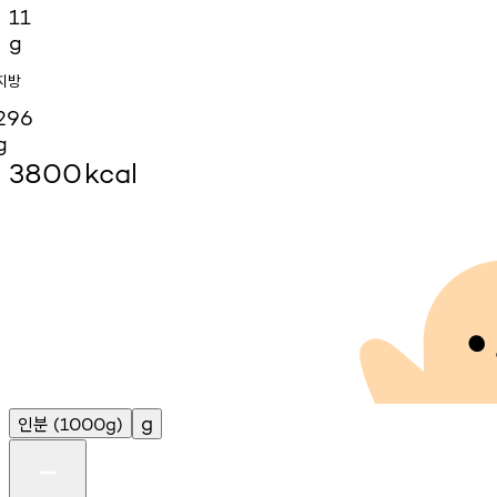
11
g
지방
296
g
3800
kcal
인분
g
(1000g)