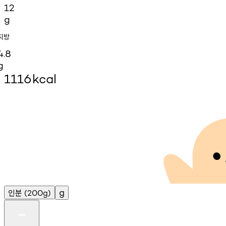
12
g
지방
4.8
g
1116
kcal
인분
g
(200g)