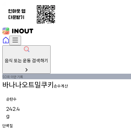
음식 또는 운동 검색하기
회
미만
기록
50
바나나오트밀쿠키
손수계산
순탄수
242.4
g
단백질