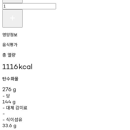
영양정보
음식평가
총 열량
1116
kcal
탄수화물
276
g
당
-
144
g
대체
감미료
-
-
식이섬유
-
33.6
g