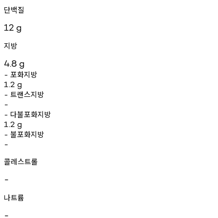
단백질
12
g
지방
4.8
g
포화지방
-
1.2
g
트랜스지방
-
-
다불포화지방
-
1.2
g
불포화지방
-
-
콜레스트롤
-
나트륨
-