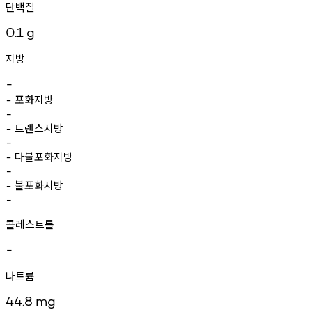
단백질
0.1
g
지방
-
포화지방
-
-
트랜스지방
-
-
다불포화지방
-
-
불포화지방
-
-
콜레스트롤
-
나트륨
44.8
mg