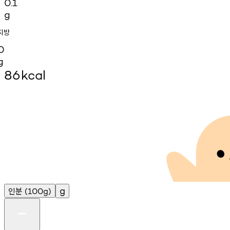
0.1
g
지방
0
g
86
kcal
인분
g
(100g)