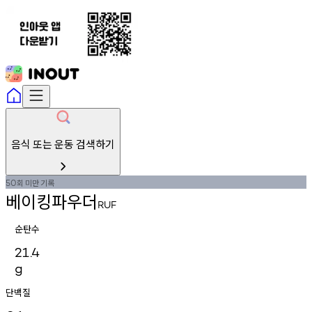
음식 또는 운동 검색하기
회
미만
기록
50
베이킹파우더
RUF
순탄수
21.4
g
단백질