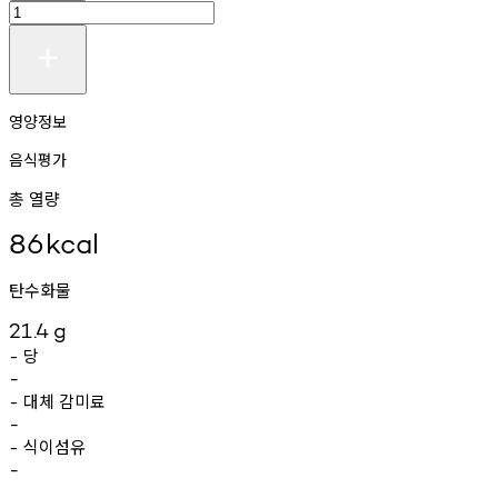
영양정보
음식평가
총 열량
86
kcal
탄수화물
21.4
g
당
-
-
대체
감미료
-
-
식이섬유
-
-