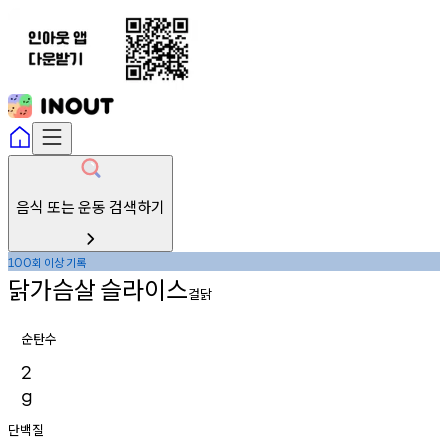
음식 또는 운동 검색하기
회
이상
기록
100
닭가슴살
슬라이스
걸닭
순탄수
2
g
단백질