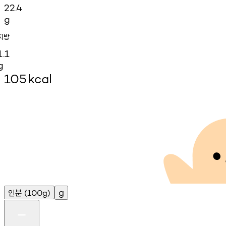
22.4
g
지방
1.1
g
105
kcal
인분
g
(100g)