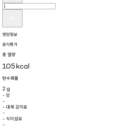
영양정보
음식평가
총 열량
105
kcal
탄수화물
2
g
당
-
-
대체
감미료
-
-
식이섬유
-
-