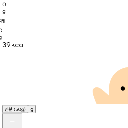
0
g
지방
0
g
39
kcal
인분
g
(50g)