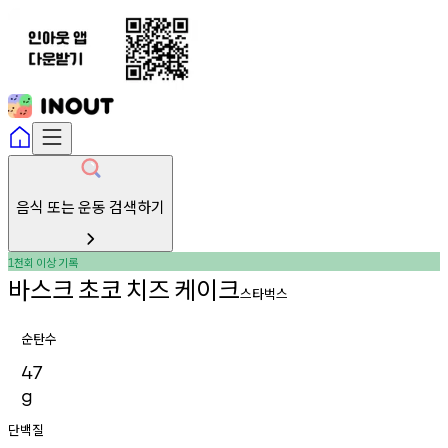
음식 또는 운동 검색하기
천회
이상
기록
1
바스크
초코
치즈
케이크
스타벅스
순탄수
47
g
단백질