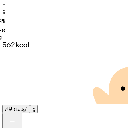
8
g
지방
38
g
562
kcal
인분
g
(163g)