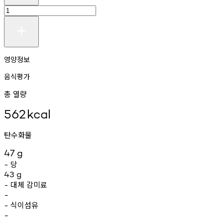
영양정보
음식평가
총 열량
562
kcal
탄수화물
47
g
당
-
43
g
대체
감미료
-
-
식이섬유
-
-