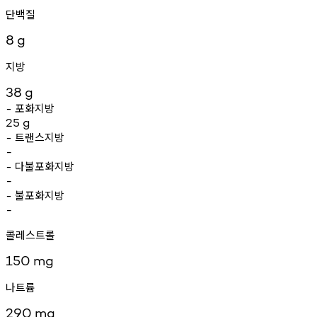
단백질
8
g
지방
38
g
포화지방
-
25
g
트랜스지방
-
-
다불포화지방
-
-
불포화지방
-
-
콜레스트롤
150
mg
나트륨
290
mg