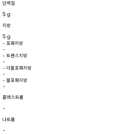
단백질
5
g
지방
5
g
포화지방
-
-
트랜스지방
-
-
다불포화지방
-
-
불포화지방
-
-
콜레스트롤
-
나트륨
-