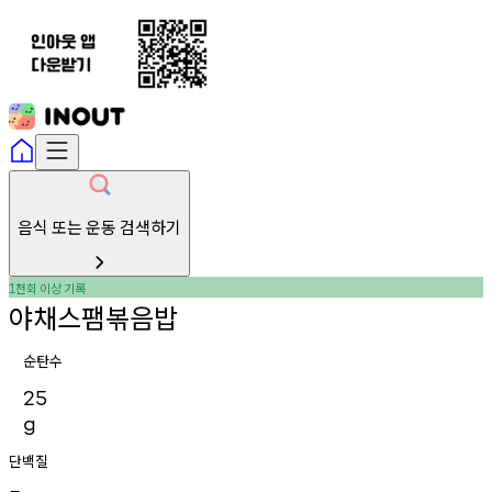
음식 또는 운동 검색하기
천회
이상
기록
1
야채스팸볶음밥
순탄수
25
g
단백질