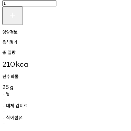
영양정보
음식평가
총 열량
210
kcal
탄수화물
25
g
당
-
-
대체
감미료
-
-
식이섬유
-
-