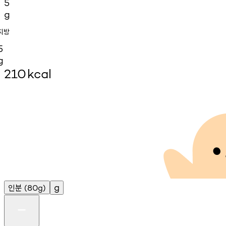
5
g
지방
5
g
210
kcal
인분
g
(80g)