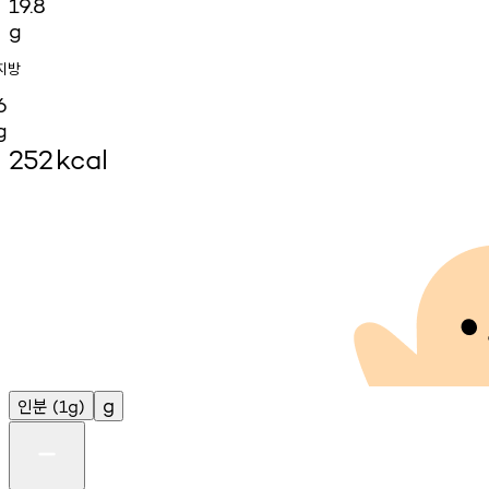
19.8
g
지방
6
g
252
kcal
인분
g
(1g)