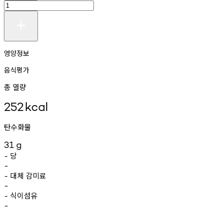
영양정보
음식평가
총 열량
252
kcal
탄수화물
31
g
당
-
-
대체
감미료
-
-
식이섬유
-
-