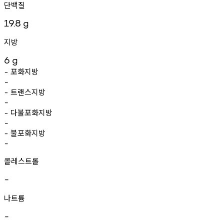
단백질
19.8
g
지방
6
g
포화지방
-
-
트랜스지방
-
-
다불포화지방
-
-
불포화지방
-
-
콜레스트롤
-
나트륨
-