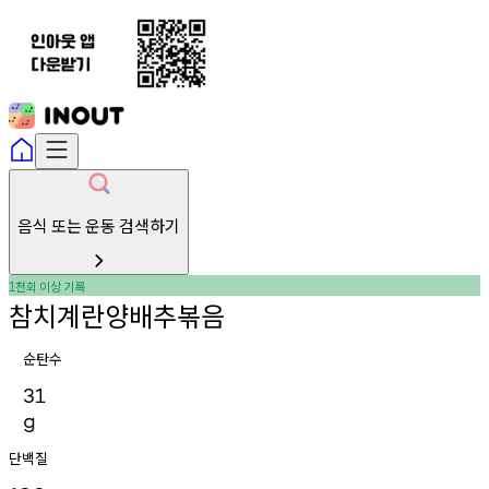
음식 또는 운동 검색하기
천회
이상
기록
1
참치계란양배추볶음
순탄수
31
g
단백질