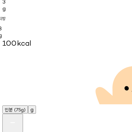
3
g
지방
3
g
100
kcal
인분
g
(75g)