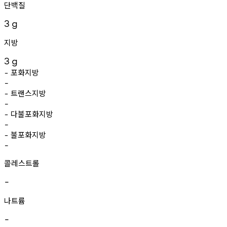
단백질
3
g
지방
3
g
포화지방
-
-
트랜스지방
-
-
다불포화지방
-
-
불포화지방
-
-
콜레스트롤
-
나트륨
-