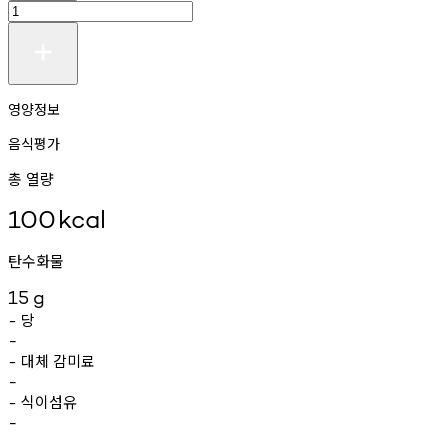
영양정보
음식평가
총 열량
100
kcal
탄수화물
15
g
당
-
-
대체
감미료
-
-
식이섬유
-
-