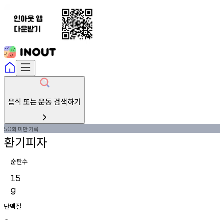
음식 또는 운동 검색하기
회
미만
기록
50
환기피자
순탄수
15
g
단백질