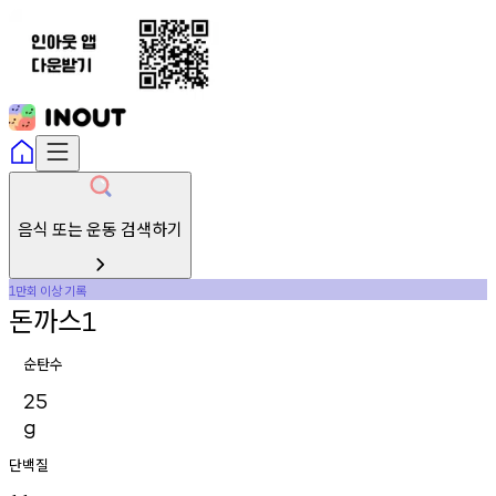
음식 또는 운동 검색하기
만회
이상
기록
1
돈까스
1
순탄수
25
g
단백질