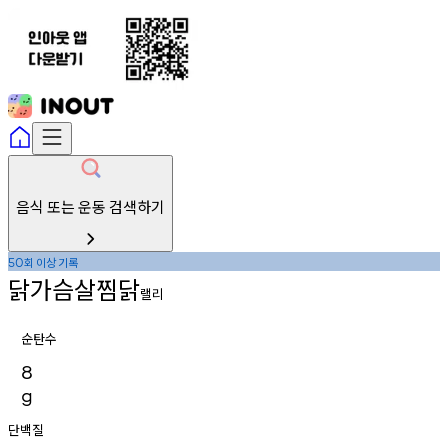
음식 또는 운동 검색하기
회
이상
기록
50
닭가슴살찜닭
랠리
순탄수
8
g
단백질