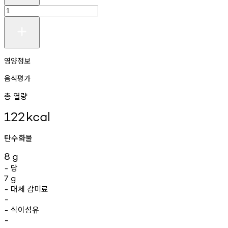
영양정보
음식평가
총 열량
122
kcal
탄수화물
8
g
당
-
7
g
대체
감미료
-
-
식이섬유
-
-