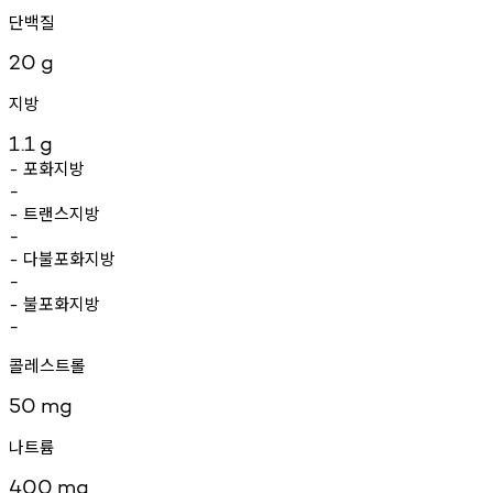
단백질
20
g
지방
1.1
g
포화지방
-
-
트랜스지방
-
-
다불포화지방
-
-
불포화지방
-
-
콜레스트롤
50
mg
나트륨
400
mg