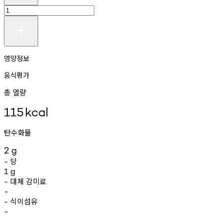
영양정보
음식평가
총 열량
115
kcal
탄수화물
2
g
당
-
1
g
대체
감미료
-
-
식이섬유
-
-