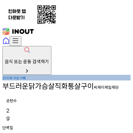
음식 또는 운동 검색하기
회
이상
기록
100
부드러운닭가슴살직화통살구이
씨제이제일제당
순탄수
2
g
단백질