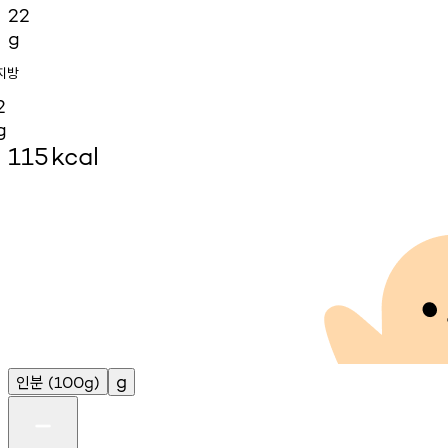
22
g
지방
2
g
115
kcal
인분
g
(100g)