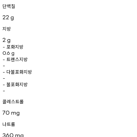
단백질
22
g
지방
2
g
포화지방
-
0.6
g
트랜스지방
-
-
다불포화지방
-
-
불포화지방
-
-
콜레스트롤
70
mg
나트륨
360
mg