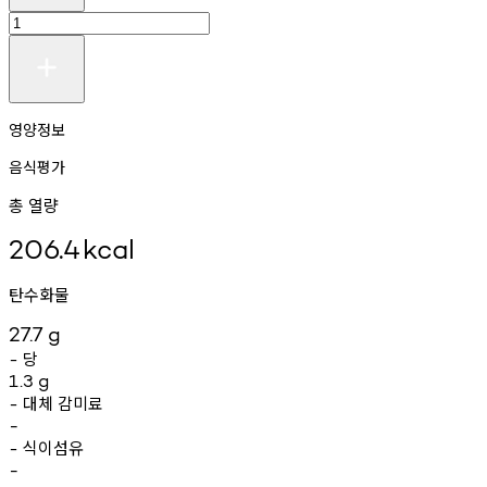
영양정보
음식평가
총 열량
206.4
kcal
탄수화물
27.7
g
당
-
1.3
g
대체
감미료
-
-
식이섬유
-
-