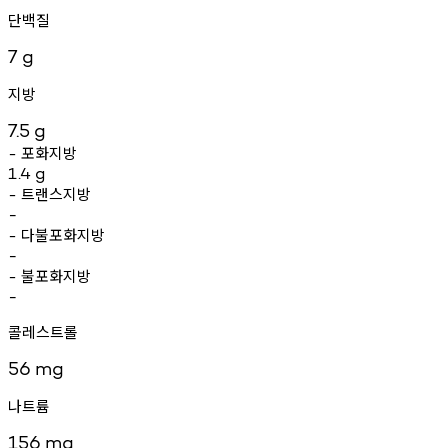
단백질
7
g
지방
7.5
g
포화지방
-
1.4
g
트랜스지방
-
-
다불포화지방
-
-
불포화지방
-
-
콜레스트롤
56
mg
나트륨
156
mg