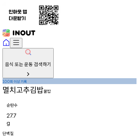
음식 또는 운동 검색하기
회
이상
기록
100
멸치고추김밥
꿀밥
순탄수
27.7
g
단백질