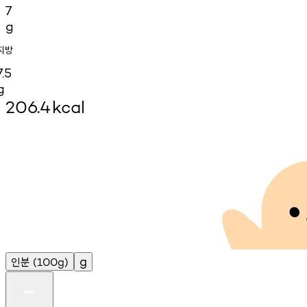
7
g
지방
7.5
g
206.4
kcal
인분
g
(100g)