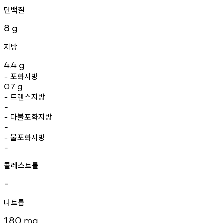
단백질
8
g
지방
4.4
g
포화지방
-
0.7
g
트랜스지방
-
-
다불포화지방
-
-
불포화지방
-
-
콜레스트롤
-
나트륨
180
mg