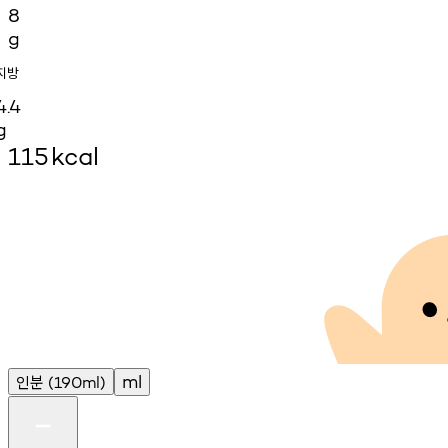
8
g
지방
4.4
g
115
kcal
인분
ml
(190ml)