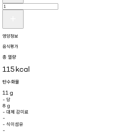
영양정보
음식평가
총 열량
115
kcal
탄수화물
11
g
당
-
8
g
대체
감미료
-
-
식이섬유
-
-