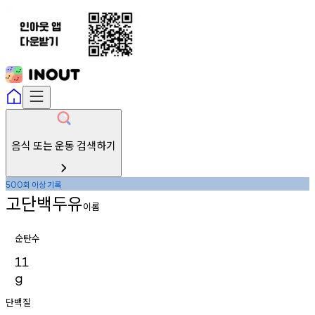
음식 또는 운동 검색하기
회
이상
기록
500
고단백두유
이롬
순탄수
11
g
단백질