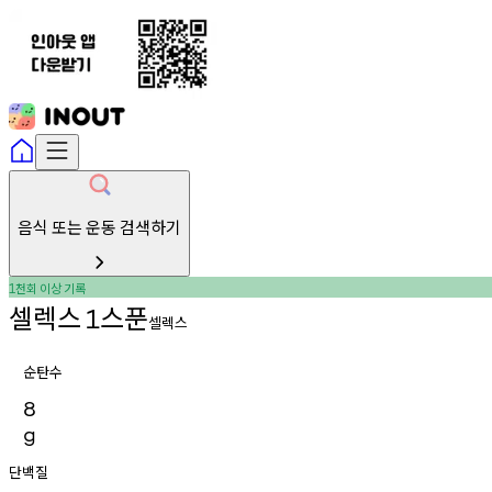
음식 또는 운동 검색하기
천회
이상
기록
1
셀렉스
스푼
1
셀렉스
순탄수
8
g
단백질