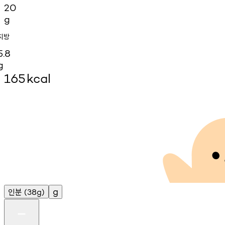
20
g
지방
5.8
g
165
kcal
인분
g
(38g)