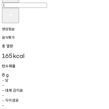
영양정보
음식평가
총 열량
165
kcal
탄수화물
8
g
당
-
-
대체
감미료
-
-
식이섬유
-
-