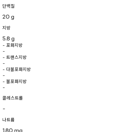
단백질
20
g
지방
5.8
g
포화지방
-
-
트랜스지방
-
-
다불포화지방
-
-
불포화지방
-
-
콜레스트롤
-
나트륨
180
mg