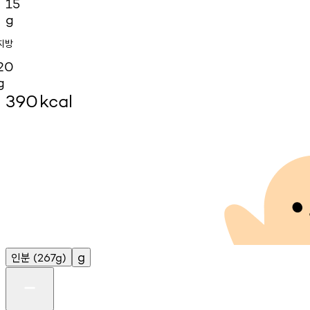
15
g
지방
20
g
390
kcal
인분
g
(267g)