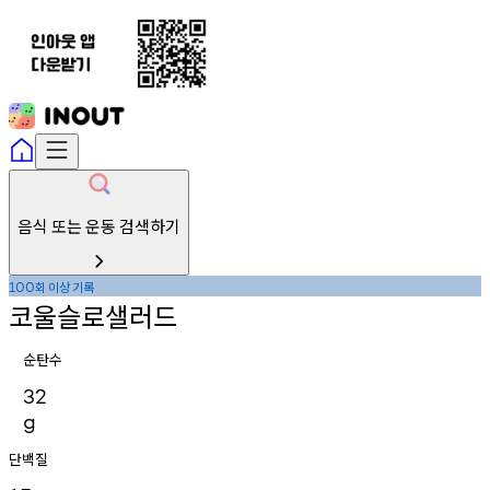
음식 또는 운동 검색하기
회
이상
기록
100
코울슬로샐러드
순탄수
32
g
단백질