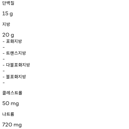
단백질
15
g
지방
20
g
포화지방
-
-
트랜스지방
-
-
다불포화지방
-
-
불포화지방
-
-
콜레스트롤
50
mg
나트륨
720
mg