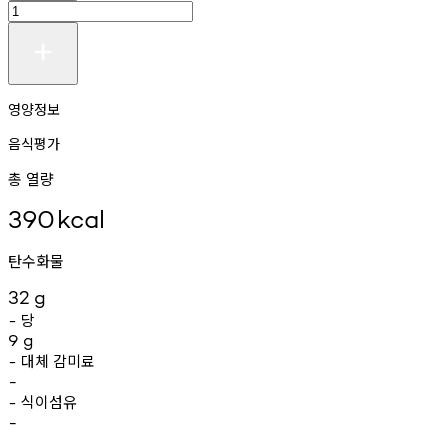
영양정보
음식평가
총 열량
390
kcal
탄수화물
32
g
당
-
9
g
대체
감미료
-
-
식이섬유
-
-