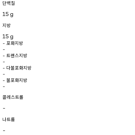
단백질
15
g
지방
15
g
포화지방
-
-
트랜스지방
-
-
다불포화지방
-
-
불포화지방
-
-
콜레스트롤
-
나트륨
-