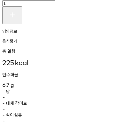
영양정보
음식평가
총 열량
225
kcal
탄수화물
6.7
g
당
-
-
대체
감미료
-
-
식이섬유
-
-