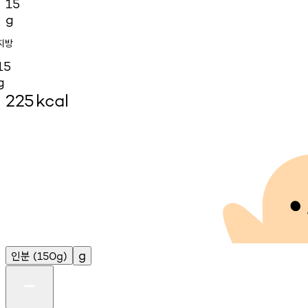
15
g
지방
15
g
225
kcal
인분
g
(150g)