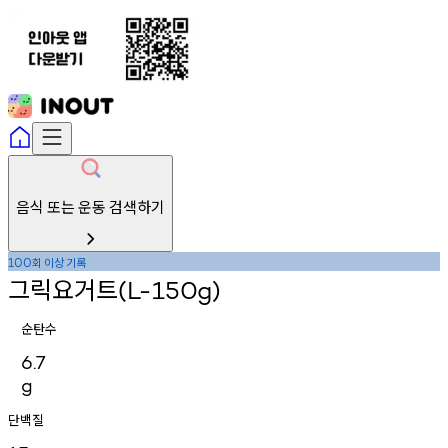
음식 또는 운동 검색하기
회
이상
기록
100
그릭요거트
(L-150g)
순탄수
6.7
g
단백질