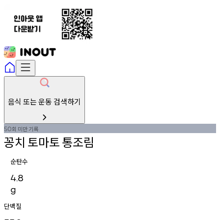
음식 또는 운동 검색하기
회
미만
기록
50
꽁치
토마토
통조림
순탄수
4.8
g
단백질