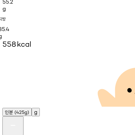
55.2
g
지방
35.4
g
558
kcal
인분
g
(425g)