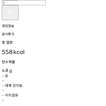
영양정보
음식평가
총 열량
558
kcal
탄수화물
4.8
g
당
-
-
대체
감미료
-
-
식이섬유
-
-