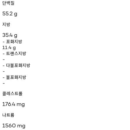
단백질
55.2
g
지방
35.4
g
포화지방
-
11.4
g
트랜스지방
-
-
다불포화지방
-
-
불포화지방
-
-
콜레스트롤
176.4
mg
나트륨
1560
mg