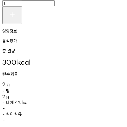
영양정보
음식평가
총 열량
300
kcal
탄수화물
2
g
당
-
2
g
대체
감미료
-
-
식이섬유
-
-