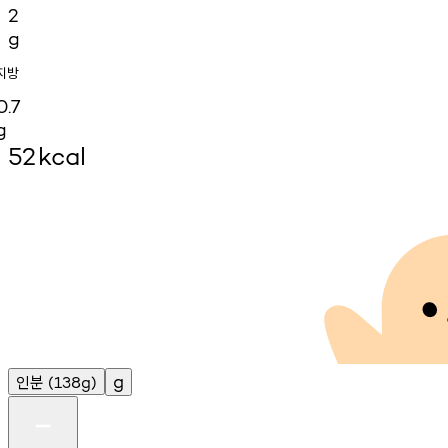
2
g
지방
0.7
g
52
kcal
인분
g
(138g)