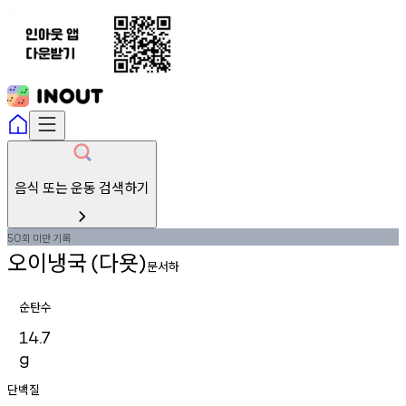
음식 또는 운동 검색하기
회
미만
기록
50
오이냉국
다욧
(
)
문서하
순탄수
14.7
g
단백질