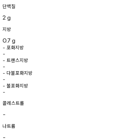
단백질
2
g
지방
0.7
g
포화지방
-
-
트랜스지방
-
-
다불포화지방
-
-
불포화지방
-
-
콜레스트롤
-
나트륨
-