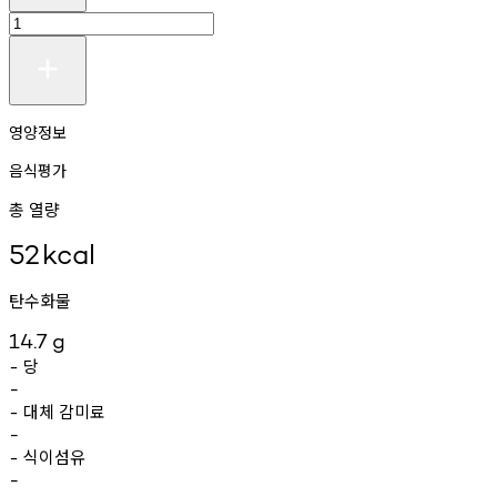
영양정보
음식평가
총 열량
52
kcal
탄수화물
14.7
g
당
-
-
대체
감미료
-
-
식이섬유
-
-