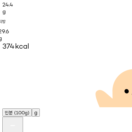
24.4
g
지방
29.6
g
374
kcal
인분
g
(100g)