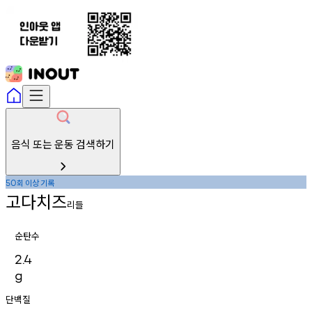
음식 또는 운동 검색하기
회
이상
기록
50
고다치즈
리들
순탄수
2.4
g
단백질