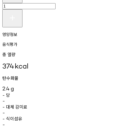
영양정보
음식평가
총 열량
374
kcal
탄수화물
2.4
g
당
-
-
대체
감미료
-
-
식이섬유
-
-