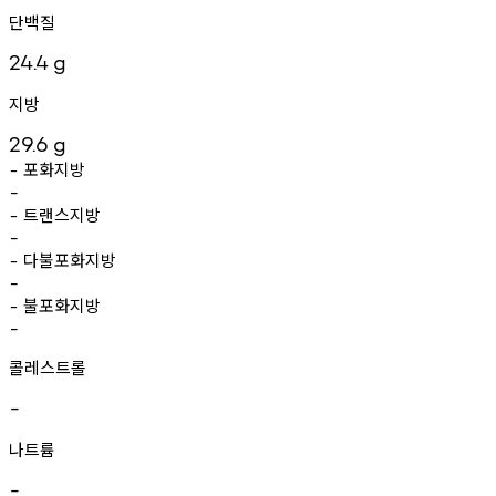
단백질
24.4
g
지방
29.6
g
포화지방
-
-
트랜스지방
-
-
다불포화지방
-
-
불포화지방
-
-
콜레스트롤
-
나트륨
-