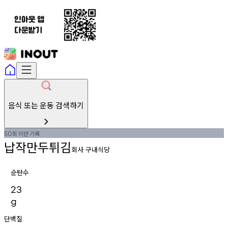
음식 또는 운동 검색하기
회
미만
기록
50
납작만두튀김
회사 구내식당
순탄수
23
g
단백질