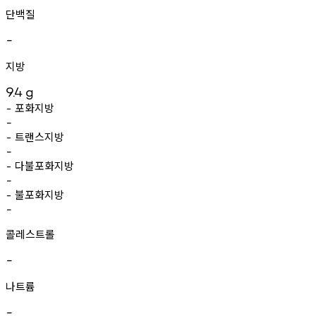
단백질
-
지방
9.4
g
포화지방
-
-
트랜스지방
-
-
다불포화지방
-
-
불포화지방
-
-
콜레스트롤
-
나트륨
-