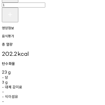
영양정보
음식평가
총 열량
202.2
kcal
탄수화물
23
g
당
-
3
g
대체
감미료
-
-
식이섬유
-
-