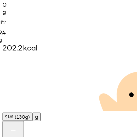
0
g
지방
9.4
g
202.2
kcal
인분
g
(130g)