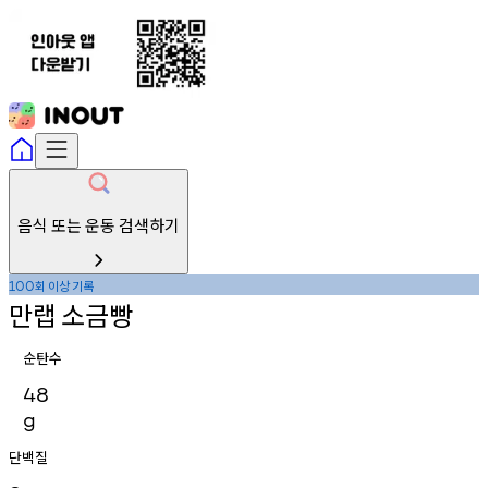
음식 또는 운동 검색하기
회
이상
기록
100
만랩
소금빵
순탄수
48
g
단백질