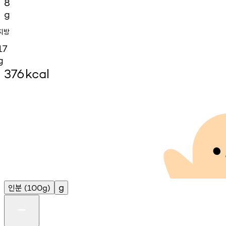
8
g
지방
17
g
376
kcal
인분
g
(100g)