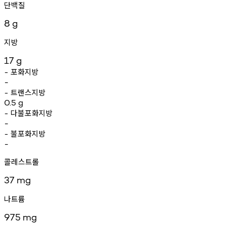
단백질
8
g
지방
17
g
포화지방
-
-
트랜스지방
-
0.5
g
다불포화지방
-
-
불포화지방
-
-
콜레스트롤
37
mg
나트륨
975
mg