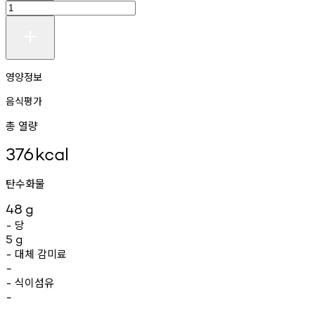
영양정보
음식평가
총 열량
376
kcal
탄수화물
48
g
당
-
5
g
대체
감미료
-
-
식이섬유
-
-