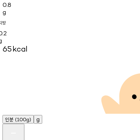
0.8
g
지방
0.2
g
65
kcal
인분
g
(100g)