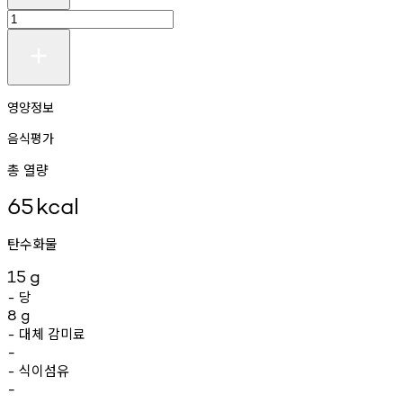
영양정보
음식평가
총 열량
65
kcal
탄수화물
15
g
당
-
8
g
대체
감미료
-
-
식이섬유
-
-