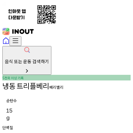
음식 또는 운동 검색하기
천회
이상
기록
5
냉동
트리플베리
베리밸리
순탄수
15
g
단백질