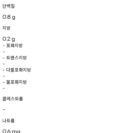
단백질
0.8
g
지방
0.2
g
포화지방
-
-
트랜스지방
-
-
다불포화지방
-
-
불포화지방
-
-
콜레스트롤
-
나트륨
0.6
mg