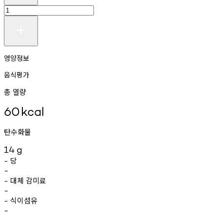
영양정보
음식평가
총 열량
60
kcal
탄수화물
14
g
당
-
-
대체
감미료
-
-
식이섬유
-
-