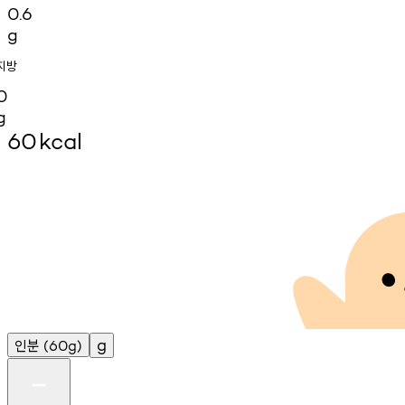
0.6
g
지방
0
g
60
kcal
인분
g
(60g)