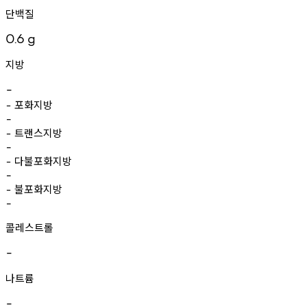
단백질
0.6
g
지방
-
포화지방
-
-
트랜스지방
-
-
다불포화지방
-
-
불포화지방
-
-
콜레스트롤
-
나트륨
-