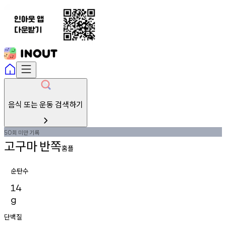
음식 또는 운동 검색하기
회
미만
기록
50
고구마
반쪽
홈플
순탄수
14
g
단백질