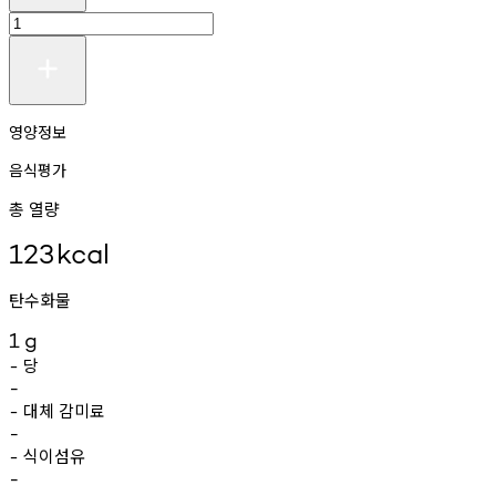
영양정보
음식평가
총 열량
123
kcal
탄수화물
1
g
당
-
-
대체
감미료
-
-
식이섬유
-
-