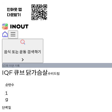
음식 또는 운동 검색하기
회
미만
기록
50
큐브
닭가슴살
IQF
수비드림
순탄수
1
g
단백질