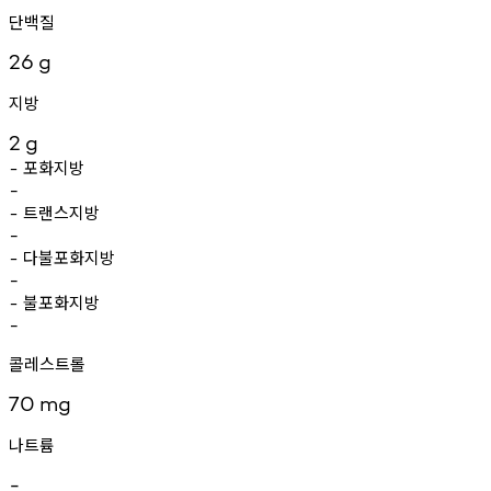
단백질
26
g
지방
2
g
포화지방
-
-
트랜스지방
-
-
다불포화지방
-
-
불포화지방
-
-
콜레스트롤
70
mg
나트륨
-