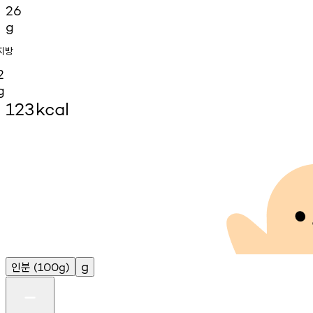
26
g
지방
2
g
123
kcal
인분
g
(100g)