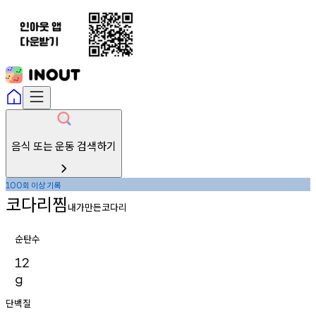
음식 또는 운동 검색하기
회
이상
기록
100
코다리찜
내가만든코다리
순탄수
12
g
단백질