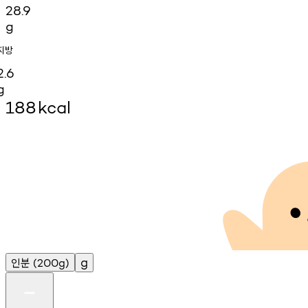
28.9
g
지방
2.6
g
188
kcal
인분
g
(200g)