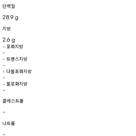
단백질
28.9
g
지방
2.6
g
포화지방
-
-
트랜스지방
-
-
다불포화지방
-
-
불포화지방
-
-
콜레스트롤
-
나트륨
-