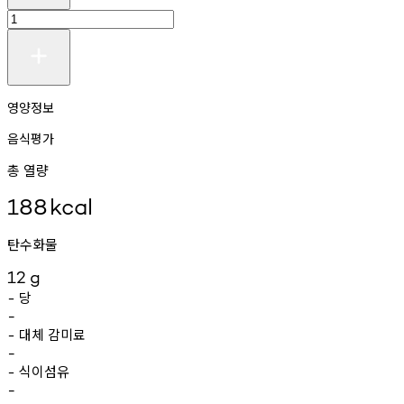
영양정보
음식평가
총 열량
188
kcal
탄수화물
12
g
당
-
-
대체
감미료
-
-
식이섬유
-
-